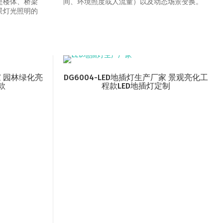
是楼体、桥梁
间、环境照度或人流量）以及动态场景变换‌。
景灯光照明的
家 园林绿化亮
DG6004-LED地插灯生产厂家 景观亮化工
款
程款LED地插灯定制