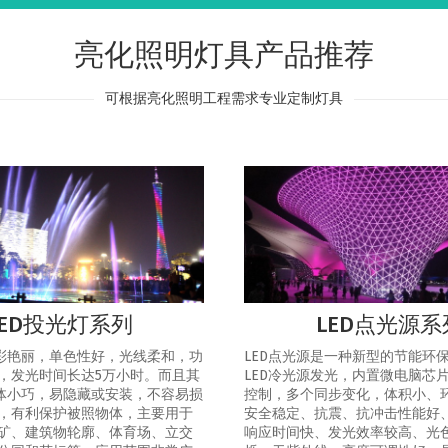
亮化照明灯具产品推荐
可根据亮化照明工程需求专业定制灯具
LED投光灯系列
LED点光源系
色彩艳丽，单色性好，光线柔和，功
LED点光源是一种新型的节能环
，发光时间长达5万小时。而且其
LED冷光源发光，内置微电脑芯
灯体小巧，易隐藏或安装，不容易损
控制，多个同步变化，体积小、
，有利保护被照物体，主要用于
安全稳定、抗震、抗冲击性能好
矿、建筑物轮廓、体育场、立交
响应时间快、发光效率较高、光