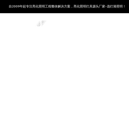
自2009年起专注亮化照明工程整体解决方案，亮化照明灯具源头厂家-选灯港照明！