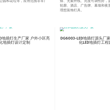
公园和花坛等，应用范围非常广
烁、无紫外线、亮度可调性好，
轮廓、酒店、广告牌、幕墙和夜
理想装饰灯具。
-LED地插灯生产厂家 户外小区亮
DG6003-LED地插灯源头厂
化地插灯设计定制
化LED地插灯工程