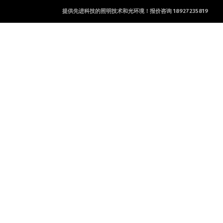
提供先进科技的照明技术和光环境！报价咨询 18927235819
产品及服务
工程案例
新闻资讯
联系方式