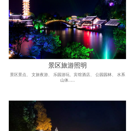
景区旅游照明
景区景点、 文旅夜游、 乐园游玩、宾馆酒店、 公园园林、 水系
山体……