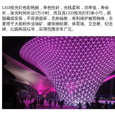
LED投光灯色彩艳丽，单色性好，光线柔和，功率低，寿命
长，发光时间长达5万小时。而且其LED投光灯灯体小巧，易
隐藏或安装，不容易损坏，无热辐射，有利保护被照物体，主
要用于大面积作业场矿、建筑物轮廓、体育场、立交桥、纪念
碑、公园和花坛等，应用范围非常广泛。