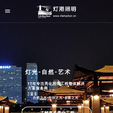
灯光-自然-艺术
17年专注亮化照明工程整体解决
方案服务商
自然之光•科技之光•创新之光
了解更多亮化工程