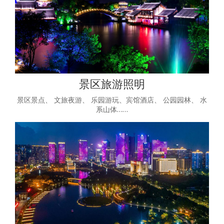
景区旅游照明
景区景点、 文旅夜游、 乐园游玩、宾馆酒店、 公园园林、 水
系山体……