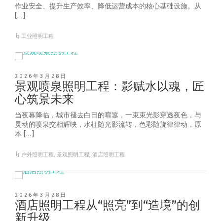
作业安全、提升生产效率、降低运营成本的核心基础设施。从
[…]
工业照明工程
2026年3月28日
景观喷泉照明工程：影赋水以魂，匠
心筑景未来
当夜幕降临，城市褪去白日的喧嚣，一束束光影穿透夜色，与
灵动的喷泉交相辉映，水柱随光影流转，色彩随旋律律动，原
本 […]
户外照明工程
,
景观照明工程
,
酒店照明工程
2026年3月28日
酒店照明工程从“照亮”到“造境”的创
新升级