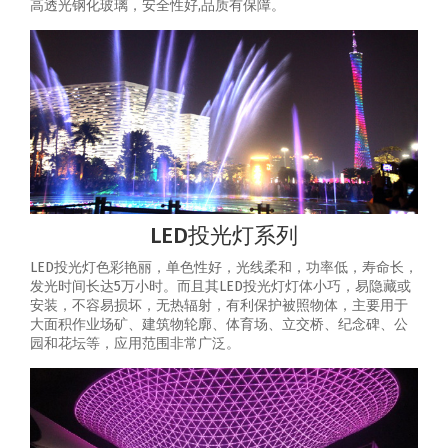
高透光钢化玻璃，安全性好,品质有保障。
LED投光灯系列
LED投光灯色彩艳丽，单色性好，光线柔和，功率低，寿命长，
发光时间长达5万小时。而且其LED投光灯灯体小巧，易隐藏或
安装，不容易损坏，无热辐射，有利保护被照物体，主要用于
大面积作业场矿、建筑物轮廓、体育场、立交桥、纪念碑、公
园和花坛等，应用范围非常广泛。