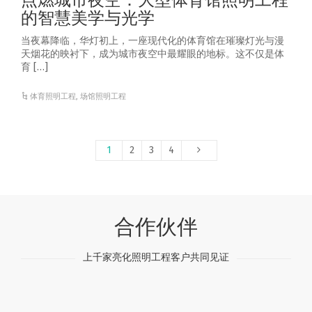
点燃城市夜空：大型体育馆照明工程
的智慧美学与光学
当夜幕降临，华灯初上，一座现代化的体育馆在璀璨灯光与漫
天烟花的映衬下，成为城市夜空中最耀眼的地标。这不仅是体
育 […]
体育照明工程
,
场馆照明工程
1
2
3
4
合作伙伴
上千家亮化照明工程客户共同见证