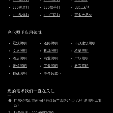
LED隧道灯
LED扶手灯
LED工矿灯
LED防爆灯
LED三防灯
更多产品>>
亮化照明应用领域
景观照明
道路照明
市政建筑照明
文旅照明
机场照明
桥梁照明
酒店照明
商业照明
广场照明
场馆照明
工业照明
教育照明
特殊照明
更多领域>>
您的需求我们一直在关注
广东省佛山市南海区丹灶镇丰泰路3号之八(灯港照明工业
园)
服务热线：400-6682-365