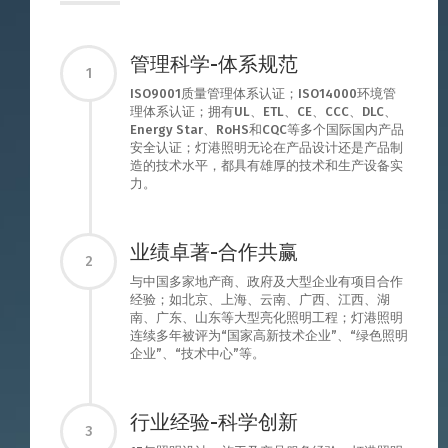
管理科学-体系规范
1
ISO9001质量管理体系认证；ISO14000环境管
理体系认证；拥有UL、ETL、CE、CCC、DLC、
Energy Star、RoHS和CQC等多个国际国内产品
安全认证；灯港照明无论在产品设计还是产品制
造的技术水平，都具有雄厚的技术和生产设备实
力。
业绩卓著-合作共赢
2
与中国多家地产商、政府及大型企业有项目合作
经验；如北京、上海、云南、广西、江西、湖
南、广东、山东等大型亮化照明工程；灯港照明
连续多年被评为“国家高新技术企业”、“绿色照明
企业”、“技术中心”等。
行业经验-科学创新
3