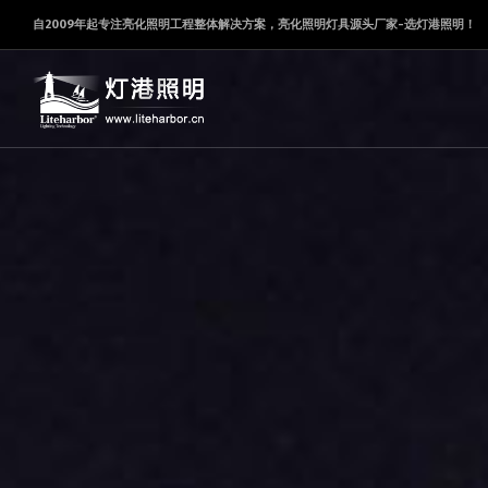
自2009年起专注亮化照明工程整体解决方案，亮化照明灯具源头厂家-选灯港照明！