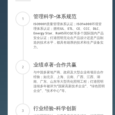
管理科学-体系规范
1
ISO9001质量管理体系认证；ISO14000环境管
理体系认证；拥有UL、ETL、CE、CCC、DLC、
Energy Star、RoHS和CQC等多个国际国内产品
安全认证；灯港照明无论在产品设计还是产品制
造的技术水平，都具有雄厚的技术和生产设备实
力。
业绩卓著-合作共赢
2
与中国多家地产商、政府及大型企业有项目合作
经验；如北京、上海、云南、广西、江西、湖
南、广东、山东等大型亮化照明工程；灯港照明
连续多年被评为“国家高新技术企业”、“绿色照明
企业”、“技术中心”等。
行业经验-科学创新
3