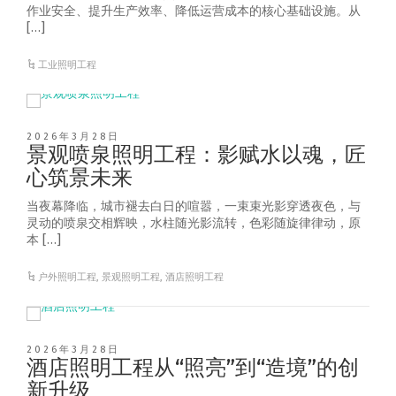
作业安全、提升生产效率、降低运营成本的核心基础设施。从
[…]
工业照明工程
2026年3月28日
景观喷泉照明工程：影赋水以魂，匠
心筑景未来
当夜幕降临，城市褪去白日的喧嚣，一束束光影穿透夜色，与
灵动的喷泉交相辉映，水柱随光影流转，色彩随旋律律动，原
本 […]
户外照明工程
,
景观照明工程
,
酒店照明工程
2026年3月28日
酒店照明工程从“照亮”到“造境”的创
新升级