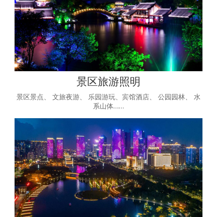
景区旅游照明
景区景点、 文旅夜游、 乐园游玩、宾馆酒店、 公园园林、 水
系山体……