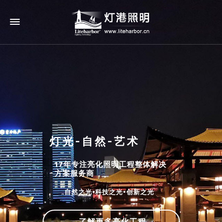
灯光-自然-艺术
17年专注亮化照明工程整体解决
方案服务商
自然之光•科技之光•创新之光
了解更多亮化工程