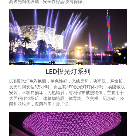
高透光钢化玻璃，安全性好,品质有保障。
LED投光灯系列
LED投光灯色彩艳丽，单色性好，光线柔和，功率低，寿命长，
发光时间长达5万小时。而且其LED投光灯灯体小巧，易隐藏或
安装，不容易损坏，无热辐射，有利保护被照物体，主要用于
大面积作业场矿、建筑物轮廓、体育场、立交桥、纪念碑、公
园和花坛等，应用范围非常广泛。