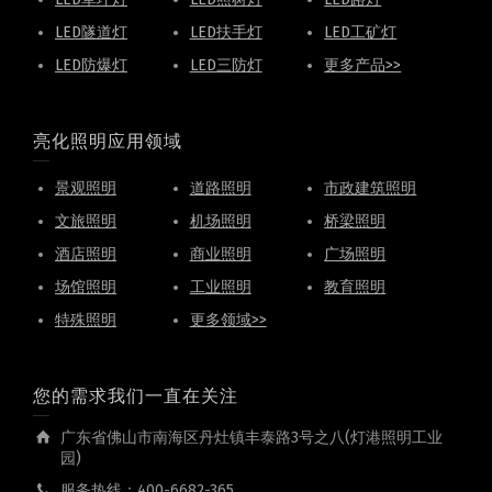
LED隧道灯
LED扶手灯
LED工矿灯
LED防爆灯
LED三防灯
更多产品>>
亮化照明应用领域
景观照明
道路照明
市政建筑照明
文旅照明
机场照明
桥梁照明
酒店照明
商业照明
广场照明
场馆照明
工业照明
教育照明
特殊照明
更多领域>>
您的需求我们一直在关注
广东省佛山市南海区丹灶镇丰泰路3号之八(灯港照明工业
园)
服务热线：400-6682-365