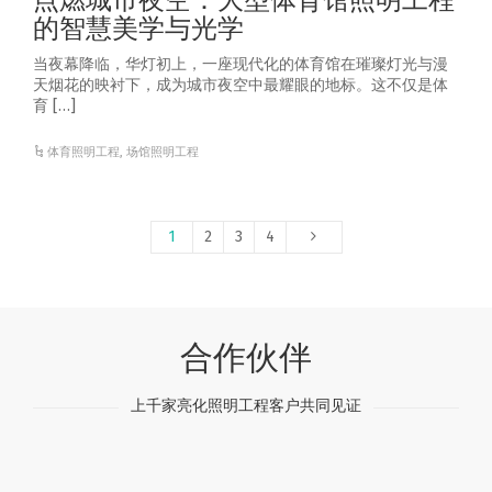
点燃城市夜空：大型体育馆照明工程
的智慧美学与光学
当夜幕降临，华灯初上，一座现代化的体育馆在璀璨灯光与漫
天烟花的映衬下，成为城市夜空中最耀眼的地标。这不仅是体
育 […]
体育照明工程
,
场馆照明工程
1
2
3
4
合作伙伴
上千家亮化照明工程客户共同见证