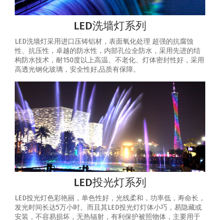
LED洗墙灯系列
LED洗墙灯采用进口压铸铝材，表面氧化处理 超强的抗腐蚀
性、抗压性，卓越的防水性，内部孔位全防水，采用先进的结
构防水技术，耐150度以上高温、不老化、灯体密封性好，采用
高透光钢化玻璃，安全性好,品质有保障。
LED投光灯系列
LED投光灯色彩艳丽，单色性好，光线柔和，功率低，寿命长，
发光时间长达5万小时。而且其LED投光灯灯体小巧，易隐藏或
安装，不容易损坏，无热辐射，有利保护被照物体，主要用于