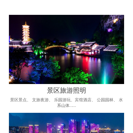
景区旅游照明
景区景点、 文旅夜游、 乐园游玩、宾馆酒店、 公园园林、 水
系山体……