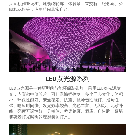
大面积作业场矿、建筑物轮廓、体育场、立交桥、纪念碑、公
园和花坛等，应用范围非常广泛。
LED点光源系列
LED点光源是一种新型的节能环保装饰灯，采用LED冷光源发
光，内置微电脑芯片，可任意编程控制，多个同步变化，体积
小、环保性能好、安全稳定、抗震、抗冲击性能好、指向性
强、响应时间快、发光效率较高、光色丰富、无闪烁、无紫外
线、亮度可调性好，是楼体、桥梁轮廓、酒店、广告牌、幕墙
和夜景灯光照明的理想装饰灯具。