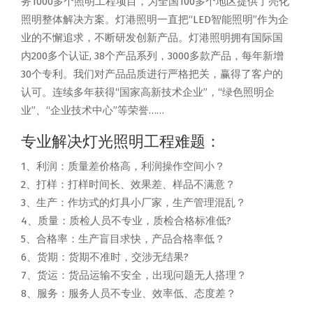
务1000多个照明工程项目，为全国100多个地区提供了亮化
照明整体解决方案。灯港照明一直把“LED智能照明”作为企
业的不懈追求，不断研发创新产品。灯港照明拥有国际国
内200多个认证, 38个产品系列，3000多款产品，每年新增
30个专利。我们对产品品质进行严格把关，赢得了客户的
认可。连续多年获得“国家高新技术企业”，“绿色照明企
业”、“企业技术中心”等荣誉……
专业解决灯光照明工程难题：
1、利润：质量差价格高，利润操作空间小？
2、打样：打样时间长、效果差、样品不满意？
3、生产：作坊式的灯具小厂家，生产管理混乱？
4、质量：质检人员不专业，质检合格标准低?
5、合格率：生产盲目求快，产品合格率低？
6、货期：货期不准时，交涉无结果?
7、货运：货品运输不安全，出现问题无人搭理？
8、服务：服务人员不专业、效率低、态度差？