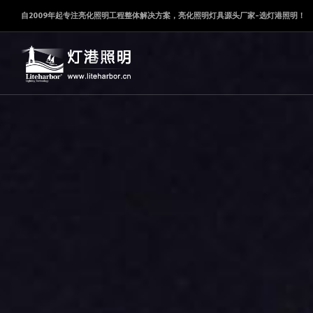
自2009年起专注亮化照明工程整体解决方案，亮化照明灯具源头厂家-选灯港照明！